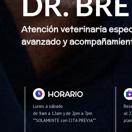
DR. BR
Atención veterinaria espec
avanzado y acompañamient
HORARIO
Lunes a sábado
Rese
de 9am a 12am y de 2pm a 7pm
al 2
**SOLAMENTE con CITA PREVIA**
plan