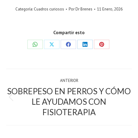
Categoría:
Cuadros curiosos
Por
Dr Brenes
11 Enero, 2026
Compartir esto
Share
Share
Share
Share
Share
on
on
on
on
on
WhatsApp
X
Facebook
LinkedIn
Pinterest
POST
ANTERIOR
NAVIGATION
SOBREPESO EN PERROS Y CÓMO
LE AYUDAMOS CON
Previous
post:
FISIOTERAPIA