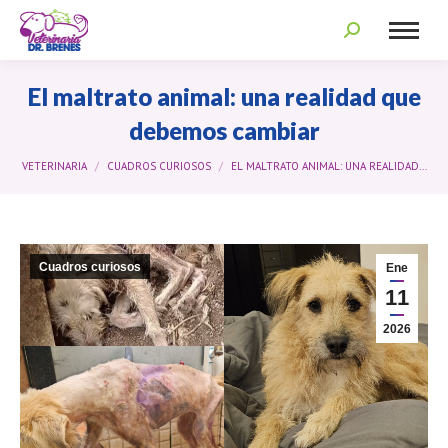
Search:
El maltrato animal: una realidad que
debemos cambiar
You are here:
VETERINARIA
CUADROS CURIOSOS
EL MALTRATO ANIMAL: UNA REALIDAD…
Cuadros curiosos
Ene
11
2026