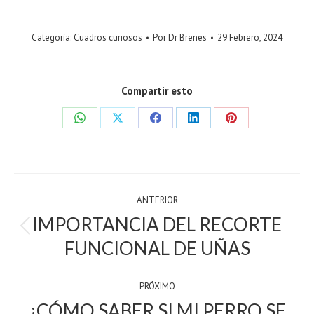
Categoría:
Cuadros curiosos
Por
Dr Brenes
29 Febrero, 2024
Compartir esto
Share
Share
Share
Share
Share
on
on
on
on
on
WhatsApp
X
Facebook
LinkedIn
Pinterest
POST
ANTERIOR
NAVIGATION
IMPORTANCIA DEL RECORTE
Previous
FUNCIONAL DE UÑAS
post:
PRÓXIMO
¿CÓMO SABER SI MI PERRO SE