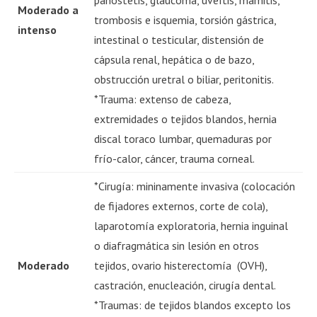
panostetis, glaucoma, uveítis, mamitis,
Moderado a
trombosis e isquemia, torsión gástrica,
intenso
intestinal o testicular, distensión de
cápsula renal, hepática o de bazo,
obstrucción uretral o biliar, peritonitis.
*Trauma: extenso de cabeza,
extremidades o tejidos blandos, hernia
discal toraco lumbar, quemaduras por
frío-calor, cáncer, trauma corneal.
*Cirugía: mininamente invasiva (colocación
de fijadores externos, corte de cola),
laparotomía exploratoria, hernia inguinal
o diafragmática sin lesión en otros
Moderado
tejidos, ovario histerectomía (OVH),
castración, enucleación, cirugía dental.
*Traumas: de tejidos blandos excepto los