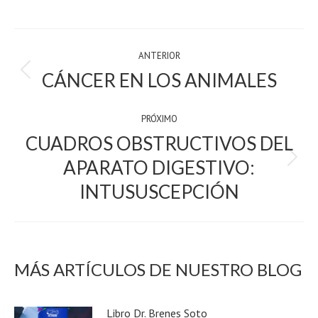
on
on
on
on
on
WhatsApp
X
Facebook
LinkedIn
Pinterest
POST
ANTERIOR
NAVIGATION
CÁNCER EN LOS ANIMALES
Previous
post:
PRÓXIMO
CUADROS OBSTRUCTIVOS DEL
APARATO DIGESTIVO:
próximo:
INTUSUSCEPCIÓN
MÁS ARTÍCULOS DE NUESTRO BLOG
Libro Dr. Brenes Soto