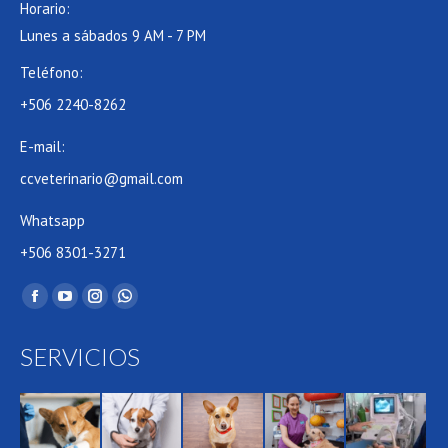
Horario:
Lunes a sábados 9 AM - 7 PM
Teléfono:
+506 2240-8262
E-mail:
ccveterinario@gmail.com
Whatsapp
+506 8301-3271
Find us on:
Facebook
YouTube
Instagram
Whatsapp
page
page
page
page
SERVICIOS
opens
opens
opens
opens
in
in
in
in
new
new
new
new
window
window
window
window