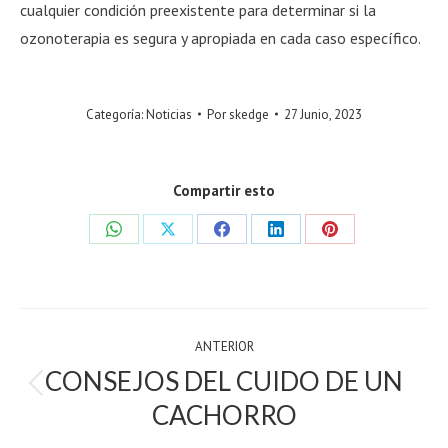
cualquier condición preexistente para determinar si la
ozonoterapia es segura y apropiada en cada caso específico.
Categoría:
Noticias
Por
skedge
27 Junio, 2023
Compartir esto
Share
Share
Share
Share
Share
on
on
on
on
on
WhatsApp
X
Facebook
LinkedIn
Pinterest
POST
ANTERIOR
NAVIGATION
CONSEJOS DEL CUIDO DE UN
Previous
CACHORRO
post: