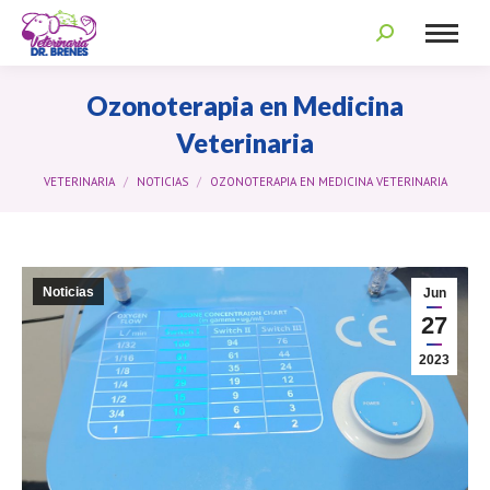
Search:
Ozonoterapia en Medicina
Veterinaria
You are here:
VETERINARIA
NOTICIAS
OZONOTERAPIA EN MEDICINA VETERINARIA
Noticias
Jun
27
2023