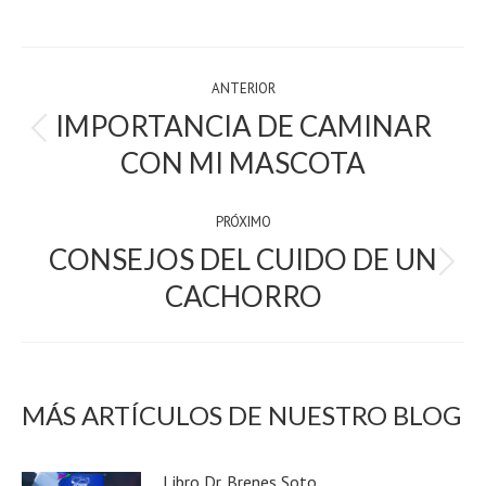
on
on
on
on
on
WhatsApp
X
Facebook
LinkedIn
Pinterest
POST
ANTERIOR
NAVIGATION
IMPORTANCIA DE CAMINAR
Previous
CON MI MASCOTA
post:
PRÓXIMO
CONSEJOS DEL CUIDO DE UN
próximo:
CACHORRO
MÁS ARTÍCULOS DE NUESTRO BLOG
Libro Dr. Brenes Soto