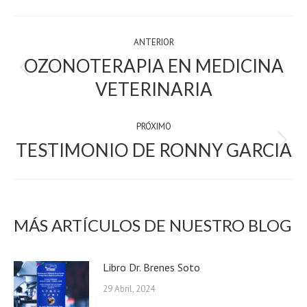
WhatsApp
X
Facebook
LinkedIn
Pinterest
POST
ANTERIOR
NAVIGATION
OZONOTERAPIA EN MEDICINA
Previous
VETERINARIA
post:
PRÓXIMO
TESTIMONIO DE RONNY GARCIA
próximo:
MÁS ARTÍCULOS DE NUESTRO BLOG
Libro Dr. Brenes Soto
29 Abril, 2024