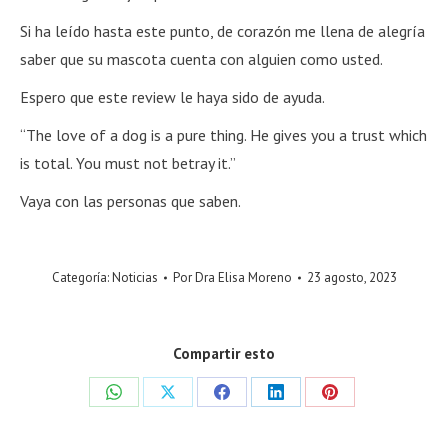
Si ha leído hasta este punto, de corazón me llena de alegría
saber que su mascota cuenta con alguien como usted.
Espero que este review le haya sido de ayuda.
“The love of a dog is a pure thing. He gives you a trust which
is total. You must not betray it.”
Vaya con las personas que saben.
Categoría:
Noticias
Por
Dra Elisa Moreno
23 agosto, 2023
Compartir esto
Share
Share
Share
Share
Share
on
on
on
on
on