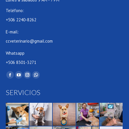
Teléfono:
+506 2240-8262
E-mail:
ccveterinario@gmail.com
Whatsapp
+506 8301-3271
Find us on:
Facebook
YouTube
Instagram
Whatsapp
page
page
page
page
SERVICIOS
opens
opens
opens
opens
in
in
in
in
new
new
new
new
window
window
window
window