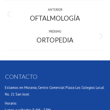
PROJECT
ANTERIOR
NAVIGATION
OFTALMOLOGÍA
anterior
PRÓXIMO
ORTOPEDIA
próximo:
CONTACTO
Estamos en Moravia, Centro Comercial Plaza Los Colegios Local
No. 21 San José.
Horario:
Lunes a sábados 9 AM - 7 PM