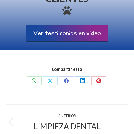
Ver testimonios en video
Compartir esto
Share
Share
Share
Share
Share
on
on
on
on
on
WhatsApp
X
Facebook
LinkedIn
Pinterest
PROJECT
ANTERIOR
NAVIGATION
LIMPIEZA DENTAL
anterior