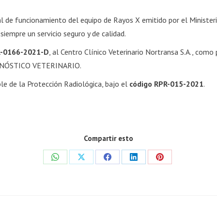
ial de funcionamiento del equipo de Rayos X emitido por el Ministe
 siempre un servicio seguro y de calidad.
-0166-2021-D
, al Centro Clínico Veterinario Nortransa S.A., como 
IAGNÓSTICO VETERINARIO.
le de la Protección Radiológica, bajo el
código RPR-015-2021
.
Compartir esto
Share
Share
Share
Share
Share
on
on
on
on
on
WhatsApp
X
Facebook
LinkedIn
Pinterest