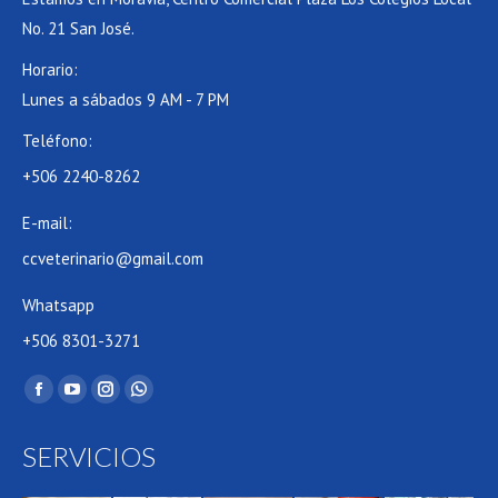
No. 21 San José.
Horario:
Lunes a sábados 9 AM - 7 PM
Teléfono:
+506 2240-8262
E-mail:
ccveterinario@gmail.com
Whatsapp
+506 8301-3271
Find us on:
Facebook
YouTube
Instagram
Whatsapp
page
page
page
page
SERVICIOS
opens
opens
opens
opens
in
in
in
in